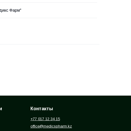
дикс Фарм"
и
Контакты
+77 017 12 34 15
office@medicspharm.kz