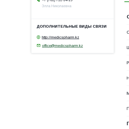
+7 (701) 712-34-15
Элла Николаевна
С
http://medicspharm.kz
office@medicspharm.kz
Н
М
П