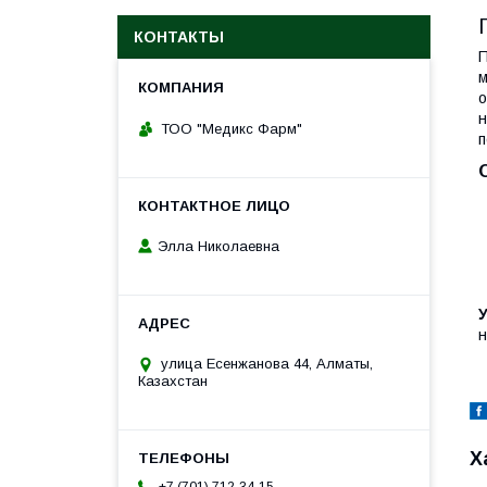
КОНТАКТЫ
П
м
о
н
ТОО "Медикс Фарм"
п
Элла Николаевна
У
н
улица Есенжанова 44, Алматы,
Казахстан
Х