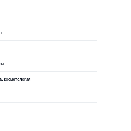
н
см
, косметология