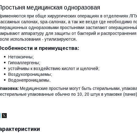
Простыня медицинская одноразовая
рименяются при обще хирургических операциях в отделениях ЛПУ,
ассажных салонах, spa-салонах, а так же везде где необходимо п
перационных одноразовыми простынями застилают операционный 
акрывают аппаратуру для защиты от бактерий и распространени
осле использования - утилизируются.
Особенности и преимущества:
Нетоксичны;
Гипоаллергены;
устойчивы к воздействию кислот и щелочей;
Воздухопроницаемы;
Водонепроницаемы.
паковка:
Медицинские простыни могут быть стерильными, упаков
естерильные упакованные обычно по 10, 20 штук в упаковке (пачке)
арактеристики