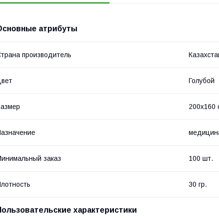
Основные атрибуты
трана производитель
Казахста
Цвет
Голубой
Размер
200х160 
азначение
медицина
инимальный заказ
100 шт.
лотность
30 гр.
Пользовательские характеристики