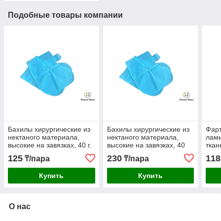
Подобные товары компании
Бахилы хирургические из
Бахилы хирургические из
Фарт
нектаного материала,
нектаного материала,
лами
высокие на завязках, 40 г.
высокие на завязках, 40
ткан
гр. (стерильные)
40 г
125
230
118
₸/пара
₸/пара
Купить
Купить
О нас