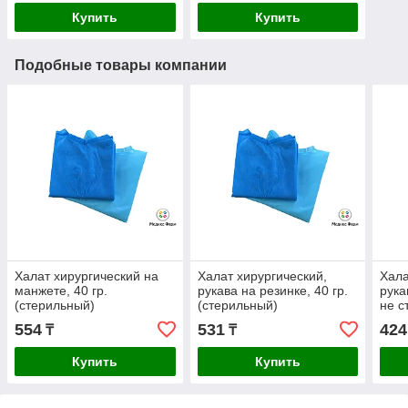
Купить
Купить
Подобные товары компании
Халат хирургический на
Халат хирургический,
Хала
манжете, 40 гр.
рукава на резинке, 40 гр.
рука
(стерильный)
(стерильный)
не с
554
531
424
₸
₸
Купить
Купить