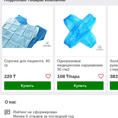
Сорочка для пациента, 40
Одноразовые
Хала
гр.
медицинские нарукавники
рука
30 г/м2
сте
220
108
383
₸
₸/пара
Купить
Купить
О нас
Рейтинг не сформирован
Менее 5 отзывов за последний год