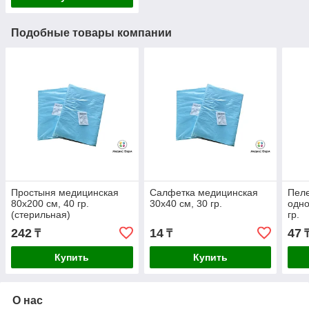
Подобные товары компании
Простыня медицинская
Салфетка медицинская
Пел
80х200 см, 40 гр.
30х40 см, 30 гр.
одно
(стерильная)
гр.
242
14
47
₸
₸
Купить
Купить
О нас