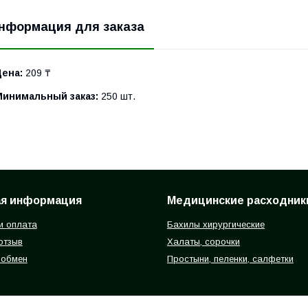
нформация для заказа
Цена:
209 ₸
Минимальный заказ:
250 шт.
ая информация
Медицинские расходник
и оплата
Бахилы хирургические
отзыв
Халаты, сорочки
 обмен
Простыни, пеленки, салфетки