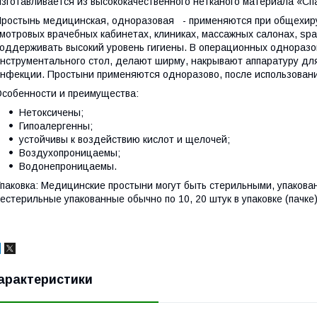
зготавливается из высококачественного нетканого материала «Спа
ростынь медицинская, одноразовая - применяются при общехиру
мотровых врачебных кабинетах, клиниках, массажных салонах, spa
оддерживать высокий уровень гигиены. В операционных однораз
нструментального стол, делают ширму, накрывают аппаратуру дл
нфекции. Простыни применяются одноразово, после использовани
собенности и преимущества:
Нетоксичены;
Гипоалергенны;
устойчивы к воздействию кислот и щелочей;
Воздухопроницаемы;
Водонепроницаемы.
паковка: Медицинские простыни могут быть стерильными, упаков
естерильные упакованные обычно по 10, 20 штук в упаковке (пачке)
арактеристики