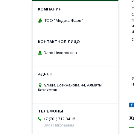
И
П
с
п
ТОО "Медикс Фарм"
и
и
О
Элла Николаевна
У
н
улица Есенжанова 44, Алматы,
Казахстан
Х
+7 (701) 712-34-15
Элла Николаевна