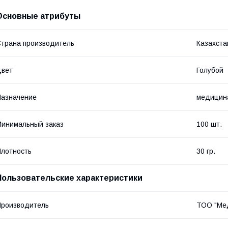
Основные атрибуты
трана производитель
Казахста
Цвет
Голубой
азначение
медицина
инимальный заказ
100 шт.
лотность
30 гр.
Пользовательские характеристики
роизводитель
ТОО "Ме