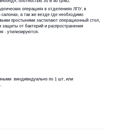
нбонд», плотностью 30 и 40 гр/м2.
ргических операциях в отделениях ЛПУ, в
-салонах, а так же везде где необходимо
овыми простынями застилают операционный стол,
я защиты от бактерий и распространения
я - утилизируются.
анными виндивидуально по 1 шт, или
.