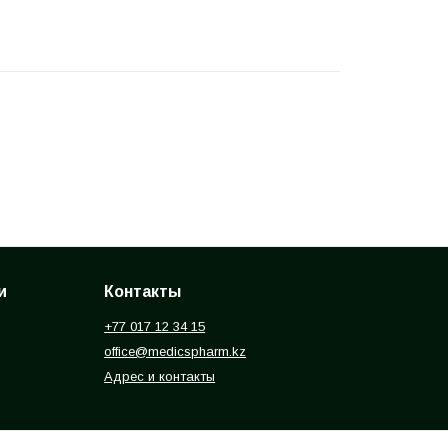
и
Контакты
+77 017 12 34 15
office@medicspharm.kz
Адрес и контакты