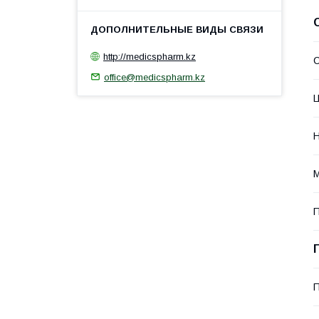
http://medicspharm.kz
С
office@medicspharm.kz
Н
М
П
П