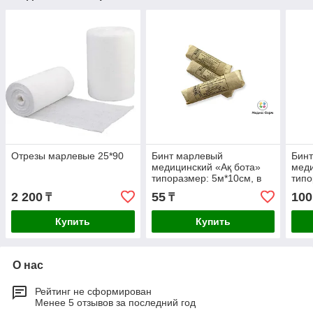
Отрезы марлевые 25*90
Бинт марлевый
Бин
медицинский «Ақ бота»
меди
типоразмер: 5м*10см, в
типо
индивидуальной упаковке
инди
2 200
55
100
₸
₸
(нестерильный)
(нес
Купить
Купить
О нас
Рейтинг не сформирован
Менее 5 отзывов за последний год