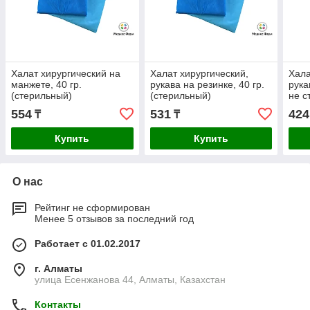
Халат хирургический на
Халат хирургический,
Хала
манжете, 40 гр.
рукава на резинке, 40 гр.
рука
(стерильный)
(стерильный)
не с
554
531
424
₸
₸
Купить
Купить
О нас
Рейтинг не сформирован
Менее 5 отзывов за последний год
Работает с 01.02.2017
г. Алматы
улица Есенжанова 44, Алматы, Казахстан
Контакты