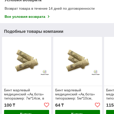
Возврат товара в течение 14 дней по договоренности
Все условия возврата
Подобные товары компании
Бинт марлевый
Бинт марлевый
Бин
медицинский «Ақ бота»
медицинский «Ақ бота»
меди
типоразмер: 7м*14см, в
типоразмер: 5м*10см,
типо
индивидуальной упаковке
(стерильный)
(сте
100
64
115
₸
₸
(нестерильный)